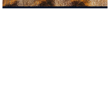
Affaires
OCTOBER 2024
Ce qu'il faut prendre en compte avant
d'installer des ventilateurs Frost
La planification est essentielle pour optimiser
l'efficacité de votre protection contre le gel.
FROSTBOSS
5 MINUTES