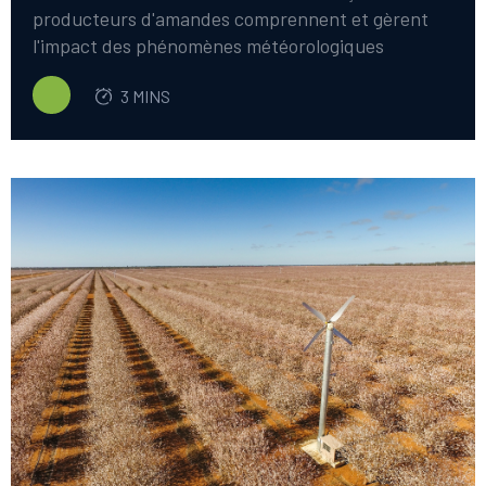
producteurs d'amandes comprennent et gèrent
l'impact des phénomènes météorologiques
violents, en particulier le gel. Les données
3 MINS
recueillies auprès de stations météorologiques
individuelles sur les ventilateurs FrostBoss Frost
fournissent des informations sans précédent sur
les gelées, permettant aux producteurs d'évaluer
l'ampleur des gelées et leurs effets sur des
sections spécifiques d'un verger.