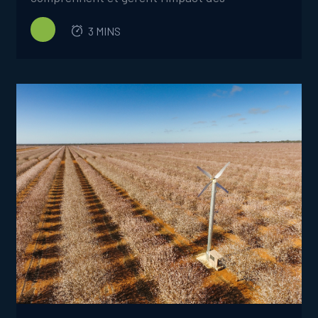
phénomènes météorologiques violents, en
3 MINS
particulier le gel. Les données recueillies
auprès de stations météorologiques
individuelles sur les ventilateurs FrostBoss
Frost fournissent des informations sans
précédent sur les gelées, permettant aux
producteurs d'évaluer l'ampleur des gelées et
leurs effets sur des sections spécifiques d'un
verger.