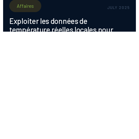
Affaires
JULY 2025
Exploiter les données de
température réelles locales pour
gérer avec précision l'impact du gel
L'accès à des données de surveillance climatique
hautement localisées transforme la façon dont les
producteurs d'amandes comprennent et gèrent
l'impact des phénomènes météorologiques
violents, en particulier le gel. Les données
3 MINS
recueillies auprès de stations météorologiques
individuelles sur les ventilateurs FrostBoss Frost
fournissent des informations sans précédent sur
les gelées, permettant aux producteurs d'évaluer
l'ampleur des gelées et leurs effets sur des
sections spécifiques d'un verger.