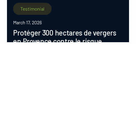
Testimonial
March 17, 2026
Protéger 300 hectares de vergers
en Provence contre le risque
croissant de gelée printanière
« Le plus grand risque aujourd'hui, en début de
saison, c'est le gel pendant la floraison. »
PÊCHES, NECTARINES ET OLIVES
FRANCE