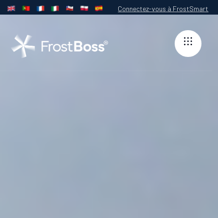
Connectez-vous à FrostSmart