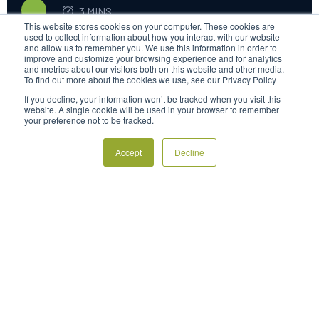
3 MINS
recopilados de las estaciones meteorológicas
This website stores cookies on your computer. These cookies are
individuales de los ventiladores FrostBoss Frost
used to collect information about how you interact with our website
Fans proporcionan información sin precedentes
and allow us to remember you. We use this information in order to
improve and customize your browsing experience and for analytics
sobre las heladas, lo que permite a los productores
and metrics about our visitors both on this website and other media.
To find out more about the cookies we use, see our Privacy Policy
evaluar la magnitud de las heladas y sus efectos en
If you decline, your information won’t be tracked when you visit this
secciones específicas de un huerto.
website. A single cookie will be used in your browser to remember
your preference not to be tracked.
Accept
Decline
Business