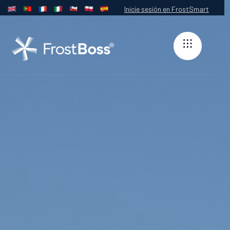
Inicie sesión en FrostSmart