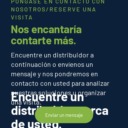
PÓNGASE EN CONTACTO CON
NOSOTROS/RESERVE UNA
VISITA
Nos encantaría
contarte más.
Encuentre un distribuidor a
continuación o envíenos un
mensaje y nos pondremos en
contacto con usted para analizar
nuestras soluciones u organizar
Encuentre un
una visita.
distribuidor cerca
Enviar un mensaje
de usted.