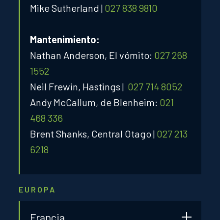
Mike Sutherland |
027 838 9810
Mantenimiento:
Nathan Anderson, El vómito:
027 268
1552
Neil Frewin, Hastings |
027 714 8052
Andy McCallum, de Blenheim:
021
468 336
Brent Shanks, Central Otago |
027 213
6218
EUROPA
Francia