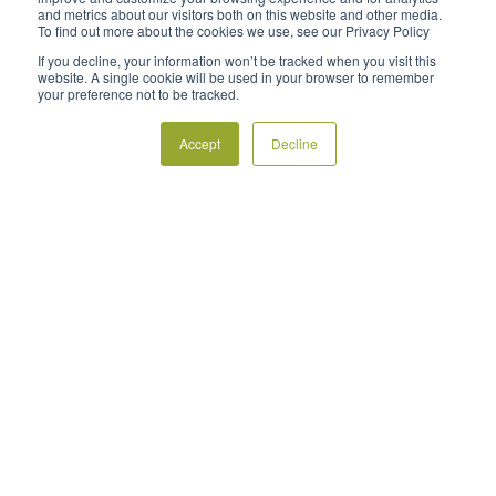
and metrics about our visitors both on this website and other media.
To find out more about the cookies we use, see our Privacy Policy
If you decline, your information won’t be tracked when you visit this
website. A single cookie will be used in your browser to remember
your preference not to be tracked.
Accept
Decline
Negocios
JULY 2025
Aprovechar los datos locales de
temperatura real para gestionar con
precisión el impacto de las heladas
El acceso a datos de monitoreo climático
altamente localizados está transformando la forma
en que los productores de almendras entienden y
gestionan el impacto de los eventos climáticos
severos, en particular las heladas. Los datos
3 MINS
recopilados de las estaciones meteorológicas
individuales de los ventiladores FrostBoss Frost