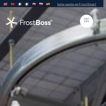
Inicie sesión en FrostSmart