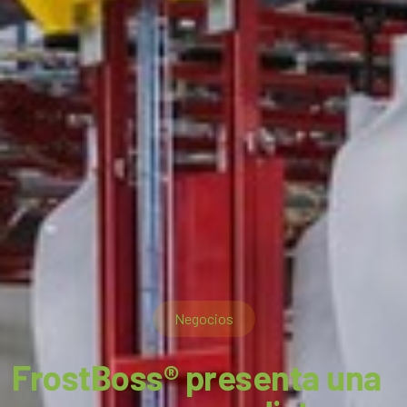
Negocios
FrostBoss® presenta una