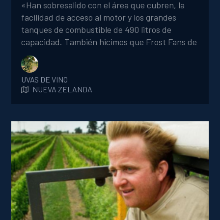
«Han sobresalido con el área que cubren, la
facilidad de acceso al motor y los grandes
tanques de combustible de 490 litros de
capacidad. También hicimos que Frost Fans de
Nueva Zelanda cambiara las antiguas aspas de
aleación de nuestras máquinas actuales por las
cuchillas compuestas FrostBoss® C39 (sistema
UVAS DE VINO
NUEVA ZELANDA
de 3 aspas), que han demostrado ser más
silenciosas y eficientes».