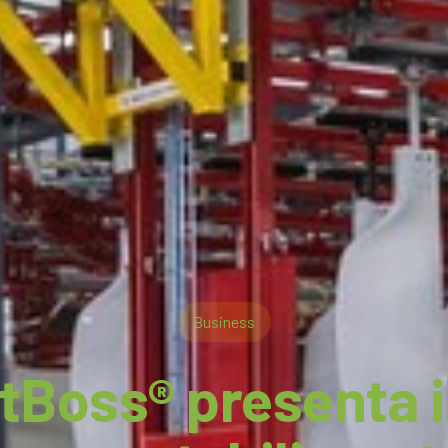
Business
tBoss® presenta i