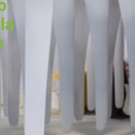
o
la
e