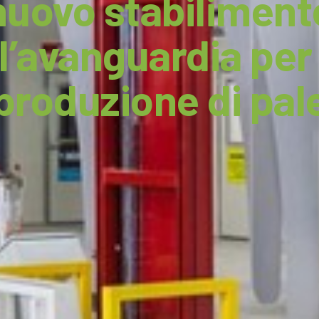
nuovo stabiliment
ll’avanguardia per 
produzione di pal