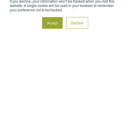
If you decline, your information won’t be tracked when you visit this
Motor
website. A single cookie will be used in your browser to remember
your preference not to be tracked.
Accept
Decline
Nossos serviços
Manutenção
Monitoramento
Atualizações
Empresa
Sobre nós
Blogue
Perguntas frequentes
Políticas