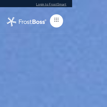
Login to FrostSmart