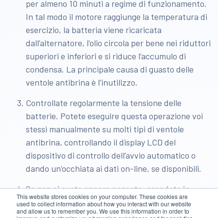
per almeno 10 minuti a regime di funzionamento.
In tal modo il motore raggiunge la temperatura di
esercizio, la batteria viene ricaricata
dall’alternatore, l'olio circola per bene nei riduttori
superiori e inferiori e si riduce l’accumulo di
condensa. La principale causa di guasto delle
ventole antibrina è l’inutilizzo.
Controllate regolarmente la tensione delle
batterie. Potete eseguire questa operazione voi
stessi manualmente su molti tipi di ventole
antibrina, controllando il display LCD del
dispositivo di controllo dell’avvio automatico o
dando un’occhiata ai dati on-line, se disponibili.
Se non ci avete ancora pensato, prendete in
This website stores cookies on your computer. These cookies are
considerazione il monitoraggio delle vostre
used to collect information about how you interact with our website
and allow us to remember you. We use this information in order to
ventole antibrina. È possibile impostare la