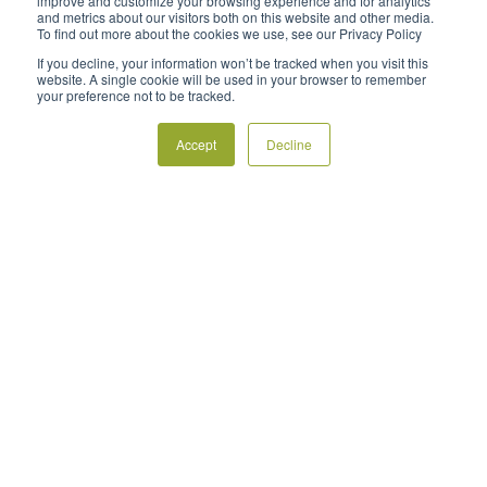
improve and customize your browsing experience and for analytics
and metrics about our visitors both on this website and other media.
ricezione di notifiche in caso di guasti che
To find out more about the cookies we use, see our Privacy Policy
richiedono la vostra attenzione.
If you decline, your information won’t be tracked when you visit this
website. A single cookie will be used in your browser to remember
Tenete d’occhio le condizioni meteorologiche. Non
your preference not to be tracked.
avviate le ventole antibrina in presenza di nebbia
Accept
Decline
o vento. Consultate il manuale d’uso del
costruttore.
Assicuratevi che le ventole antibrina funzionino
al regime giusto e che rispettino le normative in
materia di rumorosità e autorizzazioni in vigore
nella vostra zona. In caso di dubbio, rivolgetevi al
vostro operatore di manutenzione.
Mantenete i serbatoi di carburante sempre pieni.
In effetti, quanto più grande è lo spazio occupato
dall’aria, tanto più elevata è la probabilità che si
formi della condensa, che va poi a contaminare il