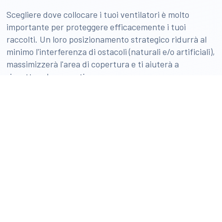
Scegliere dove collocare i tuoi ventilatori è molto
importante per proteggere efficacemente i tuoi
raccolti. Un loro posizionamento strategico ridurrà al
minimo l'interferenza di ostacoli (naturali e/o artificiali),
massimizzerà l'area di copertura e ti aiuterà a
rispettare le normative.
Identificare e capire il
flusso catabatico
(ovvero come
l'aria fredda scorre in discesa e si deposita nelle valli e
nelle zone basse) ti dirà dove potrà andare ad
accumularsi il gelo. È importante comprendere la
direzione del
flusso catabatico
perché la copertura dei
ventilatori antibrina ha una forma ellittica piuttosto
che circolare.
Poi andrà considerata la topografia, le caratteristiche
prevalenti del vento, gli ostacoli (per es. un filare di
alberi o un edificio dietro ai quali può accumularsi aria