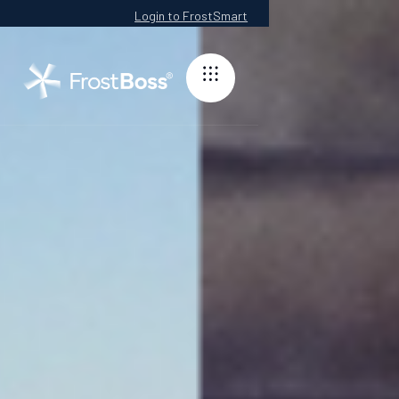
Login to FrostSmart