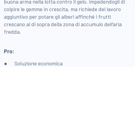
buona arma nella lotta contro il gelo, impedendogli di
colpire le gemme in crescita, ma richiede del lavoro
aggiuntivo per potare gli alberi affinché i frutti
crescano al di sopra della zona di accumulo dell’aria
fredda.
Pro:
● Soluzione economica
● Uso di strutture esistenti per formare o ridurre
una barriera
● Non sono necessari esborsi aggiuntivi o troppa
manodopera
Contro:
● Se sono posizionate in modo errato, le strutture
possono far ristagnare l’aria fredda dietro di esse