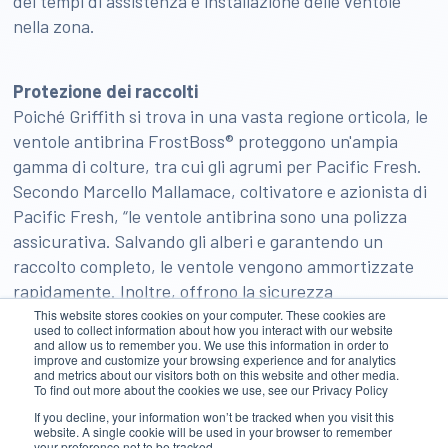
dei tempi di assistenza e installazione delle ventole
nella zona.
Protezione dei raccolti
Poiché Griffith si trova in una vasta regione orticola, le
ventole antibrina FrostBoss® proteggono un'ampia
gamma di colture, tra cui gli agrumi per Pacific Fresh.
Secondo Marcello Mallamace, coltivatore e azionista di
Pacific Fresh, “le ventole antibrina sono una polizza
assicurativa. Salvando gli alberi e garantendo un
raccolto completo, le ventole vengono ammortizzate
rapidamente. Inoltre, offrono la sicurezza
dell’approvvigionamento e una qualità costante della
This website stores cookies on your computer. These cookies are
used to collect information about how you interact with our website
frutta per il capannone di confezionamento e per i
and allow us to remember you. We use this information in order to
improve and customize your browsing experience and for analytics
nostri clienti”.
and metrics about our visitors both on this website and other media.
To find out more about the cookies we use, see our Privacy Policy
If you decline, your information won’t be tracked when you visit this
Deposito del Riverland
website. A single cookie will be used in your browser to remember
your preference not to be tracked.