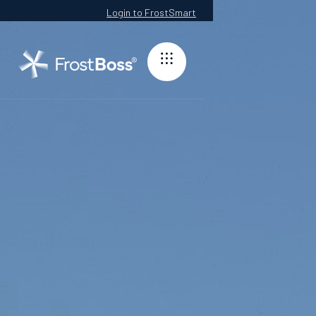
Login to FrostSmart