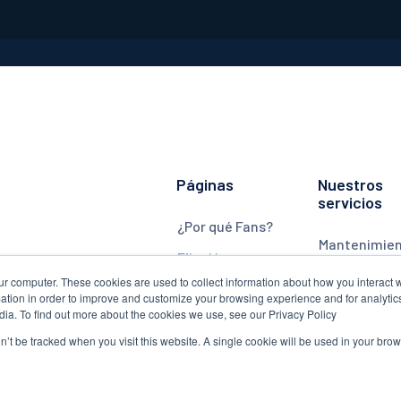
ODUCTOS
FIJACIÓN
NUESTROS SERVICIOS
AC
Páginas
Nuestros
servicios
¿Por qué Fans?
Mantenimie
,
Fijación
Monitorizaci
ur computer. These cookies are used to collect information about how you interact w
Productos
tion in order to improve and customize your browsing experience and for analytics
Actualizaci
dia. To find out more about the cookies we use, see our Privacy Policy
Cuchillas
on’t be tracked when you visit this website. A single cookie will be used in your b
Torres
Motor