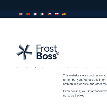
POR QUÉ
PR
FROSTBOSS
FrostBoss® es la marca global de FrostBoss Limited
que incluye FrostBoss Australia Pty Limited.
This website stores cookies on yo
remember you. We use this informa
both on this website and other me
1429 Omahu Road, Hastings 4175
Nueva Zelanda
If you decline, your information w
not to be tracked.
info@frostboss.com