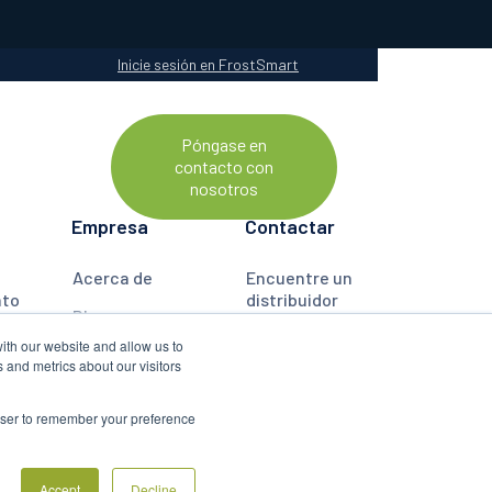
Inicie sesión en FrostSmart
Póngase en
ERCA DE
contacto con
nosotros
Empresa
Contactar
Acerca de
Encuentre un
nto
distribuidor
Blog
ón
Póngase en
ith our website and allow us to
Preguntas
contacto con
 and metrics about our visitors
ones
frecuentes
nosotros
Políticas
rowser to remember your preference




Accept
Decline