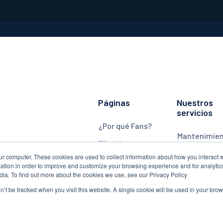
ODUCTOS
FIJACIÓN
NUESTROS SERVICIOS
AC
Páginas
Nuestros
servicios
¿Por qué Fans?
Mantenimie
,
Fijación
Monitorizaci
ur computer. These cookies are used to collect information about how you interact w
Productos
tion in order to improve and customize your browsing experience and for analytics
Actualizaci
dia. To find out more about the cookies we use, see our Privacy Policy
Cuchillas
on’t be tracked when you visit this website. A single cookie will be used in your b
Torres
Motor