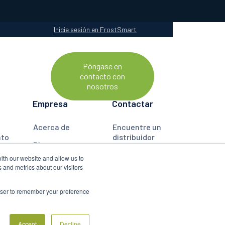
Inicie sesión en FrostSmart
Póngase en
ERCA DE
contacto con
nosotros
Empresa
Contactar
Acerca de
Encuentre un
nto
distribuidor
Blog
ón
Póngase en
ith our website and allow us to
Preguntas
contacto con
 and metrics about our visitors
ones
frecuentes
nosotros
Políticas
rowser to remember your preference




Accept
Decline