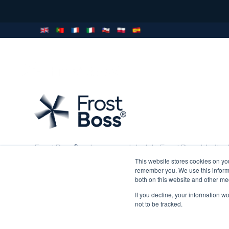
POR QUÉ
PR
FROSTBOSS
FrostBoss® es la marca global de FrostBoss Limited
que incluye FrostBoss Australia Pty Limited.
This website stores cookies on yo
remember you. We use this informa
both on this website and other me
1429 Omahu Road, Hastings 4175
Nueva Zelanda
If you decline, your information w
not to be tracked.
info@frostboss.com