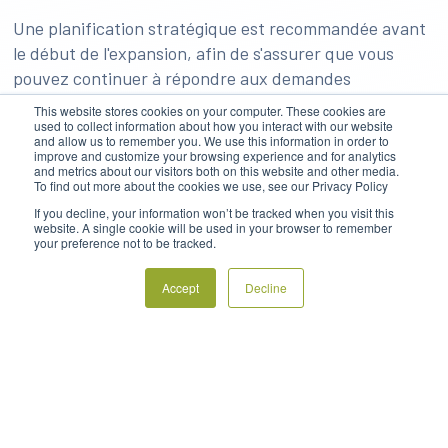
Une planification stratégique est recommandée avant
le début de l'expansion, afin de s'assurer que vous
pouvez continuer à répondre aux demandes
supplémentaires en adéquation avec l'installation
This website stores cookies on your computer. These cookies are
used to collect information about how you interact with our website
existante, qu'il y a de l'espace et un budget pour les
and allow us to remember you. We use this information in order to
tours antigel supplémentaires que vous pourriez avoir
improve and customize your browsing experience and for analytics
and metrics about our visitors both on this website and other media.
besoin d'installer, et que toutes les modifications des
To find out more about the cookies we use, see our Privacy Policy
autorisations existantes sont en place.
If you decline, your information won’t be tracked when you visit this
website. A single cookie will be used in your browser to remember
your preference not to be tracked.
5. Surveillance de vos
tours antigel
Accept
Decline
Les tours antigel FrostBoss® sont livrées avec un
matériel préinstallé qui vous permet une surveillance
régulièrement et à distance, notamment la vitesse du
vent, la température à la hauteur des fruits, la
température au sommet de la tour et le fait qu'elles