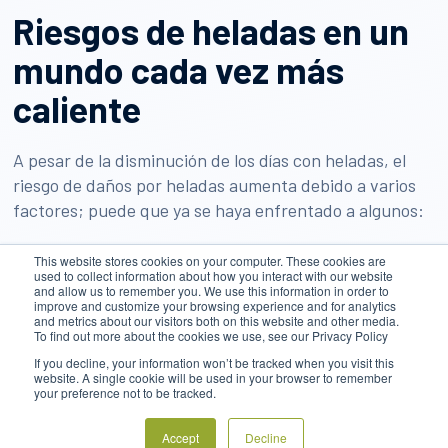
Riesgos de heladas en un
mundo cada vez más
caliente
A pesar de la disminución de los días con heladas, el
riesgo de daños por heladas aumenta debido a varios
factores; puede que ya se haya enfrentado a algunos:
This website stores cookies on your computer. These cookies are
Brotación temprana:
las temperaturas más
used to collect information about how you interact with our website
cálidas hacen que muchas variedades de plantas
and allow us to remember you. We use this information in order to
improve and customize your browsing experience and for analytics
broten antes, por lo que quedan vulnerables ante
and metrics about our visitors both on this website and other media.
To find out more about the cookies we use, see our Privacy Policy
las heladas de finales de invierno o principios de
If you decline, your information won’t be tracked when you visit this
primavera.
website. A single cookie will be used in your browser to remember
your preference not to be tracked.
Patrones meteorológicos impredecibles:
el
Accept
Decline
cambio climático da pie a meteorología más