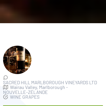
SACRED HILL MARLBOROUGH VINEYARDS LTD
Wairau Valley, Marlborough
-
NOUVELLE-ZÉLANDE
WINE GRAPES