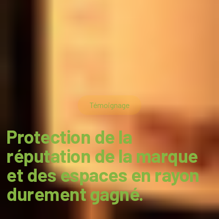
Témoignage
Protection de la
réputation de la marque
et des espaces en rayon
durement gagné.