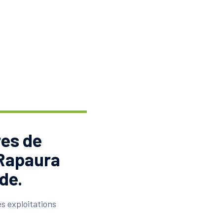
res de
 Rapaura
de.
s exploitations