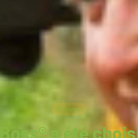
Témoignage
Boss® a été chois