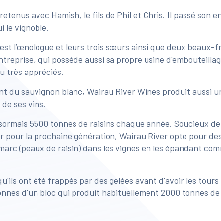
enus avec Hamish, le fils de Phil et Chris. Il passé son e
i le vignoble.
 est l’œnologue et leurs trois sœurs ainsi que deux beaux-f
entreprise, qui possède aussi sa propre usine d'embouteillag
u très appréciés.
nt du sauvignon blanc, Wairau River Wines produit aussi 
 de ses vins.
désormais 5500 tonnes de raisins chaque année. Soucieux de 
rer pour la prochaine génération, Wairau River opte pour d
u marc (peaux de raisin) dans les vignes en les épandant co
'ils ont été frappés par des gelées avant d'avoir les tours 
onnes d'un bloc qui produit habituellement 2000 tonnes de 