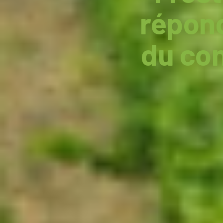
répon
du con