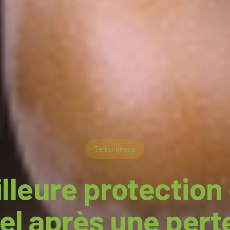
Témoignage
lleure protection
gel après une pert