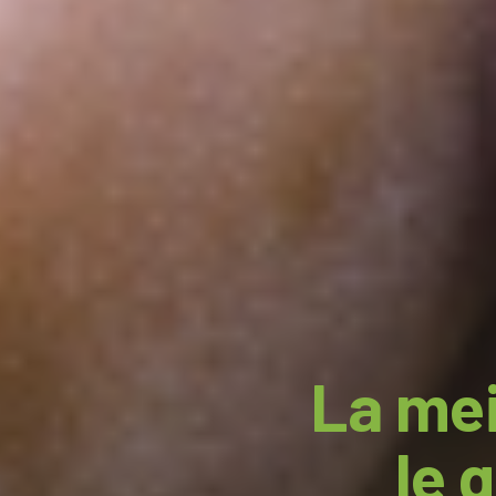
La mei
le 