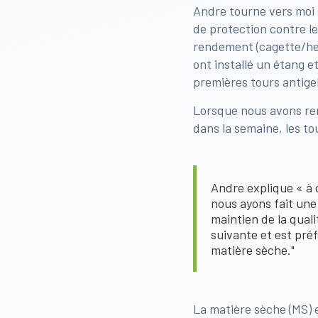
Andre tourne vers moi s
de protection contre le
rendement (cagette/hec
ont installé un étang et
premières tours antigel
Lorsque nous avons renc
dans la semaine, les to
Andre explique « à c
nous ayons fait une
maintien de la qual
suivante et est préf
matière sèche."
La matière sèche (MS) e