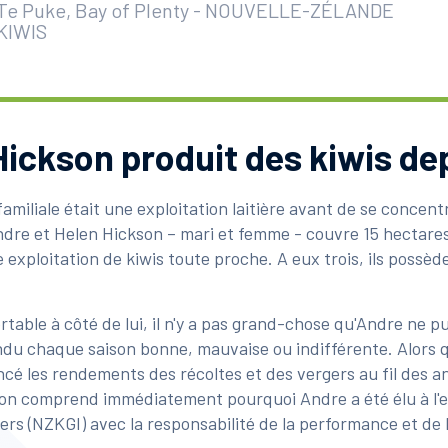
Te Puke, Bay of Plenty
-
NOUVELLE-ZÉLANDE
KIWIS
Hickson produit des kiwis de
e familiale était une exploitation laitière avant de se concen
Andre et Helen Hickson – mari et femme - couvre 15 hectares
xploitation de kiwis toute proche. A eux trois, ils possède
table à côté de lui, il n'y a pas grand-chose qu'Andre ne p
endu chaque saison bonne, mauvaise ou indifférente. Alors
ncé les rendements des récoltes et des vergers au fil des an
 on comprend immédiatement pourquoi Andre a été élu à l'
ers (NZKGI) avec la responsabilité de la performance et de 