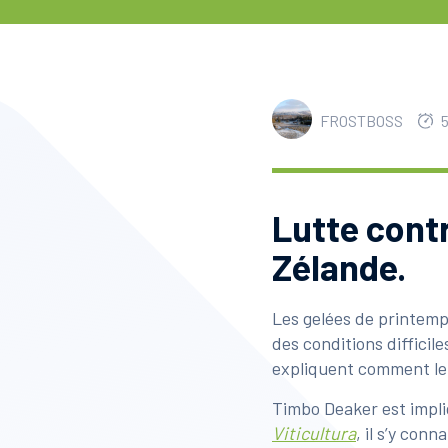
FROSTBOSS
Lutte contr
Zélande.
Les gelées de printemps
des conditions difficil
expliquent comment leu
Timbo Deaker est impliq
Viticultura
, il s’y con