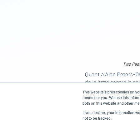
Two Padd
Quant à Alan Peters-Os
de la lutte contre le g
Luggate. Il possède qu
This website stores cookies on yo
sont toutes équipées de
remember you. We use this informa
both on this website and other me
sonores.
If you decline, your information w
Au cours de cette saiso
not to be tracked.
deux autres ont été ins
utilisées que cinq fois 