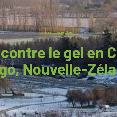
Témoignage Client
contre le gel en 
go, Nouvelle-Zél