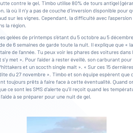
lutte contre le gel, Timbo utilise 80% de tours antigel (géra
on, là où il n’y a pas de couche d’inversion disponible pour 
ud sur les vignes. Cependant, la difficulté avec l’aspersion 
s la région.
des gelées de printemps s’étant du 5 octobre au 5 décembr
ode de 6 semaines de garde toute la nuit. Il explique que « la
e de l’année. Tu peux voir les phares des voitures dans l
s’y met ». Pour l’aider à rester éveillé, son carburant pour 
hittakers et un scocth single malt ». « Sur ces 15 dernières 
udite du 27 novembre ». Timbo et son équipe espèrent que c
ont toujours prêts à faire face à cette éventualité. Quand o
 que ce sont les SMS d’alerte qu’il reçoit quand les tempér
l’aide à se préparer pour une nuit de gel.