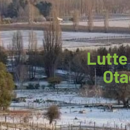
Lutte 
Ota