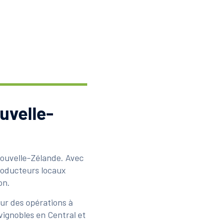
uvelle-
 Nouvelle-Zélande. Avec
producteurs locaux
on.
eur des opérations à
s vignobles en Central et