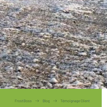
FrostBoss
Blog
Témoignage Client