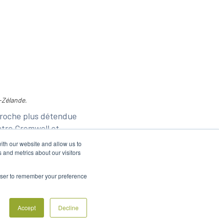
-Zélande.
proche plus détendue
entre Cromwell et
ares de vignoble. Elles
ith our website and allow us to
réduire les nuisances
 and metrics about our visitors
rowser to remember your preference
té utilisées, car les
t, il dit qu’il ne les a
Accept
Decline
es semaines à venir. Alan