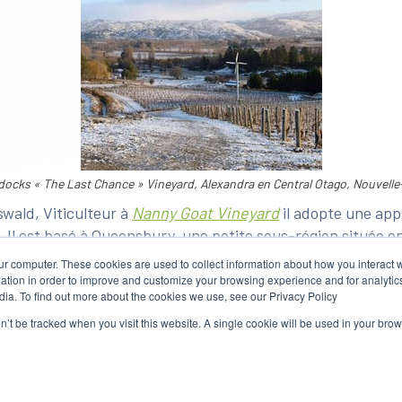
ocks « The Last Chance » Vineyard, Alexandra en Central Otago, Nouvelle
wald, Viticulteur à
Nanny Goat Vineyard
il adopte une ap
el. Il est basé à Queensbury, une petite sous-région située 
atre tours antigel qui protègent approximativement 20 hect
ur computer. These cookies are used to collect information about how you interact w
 5 pales car il est respectueux de ces voisins et souhaite 
tion in order to improve and customize your browsing experience and for analytics
dia. To find out more about the cookies we use, see our Privacy Policy
on’t be tracked when you visit this website. A single cookie will be used in your b
n, seulement deux des quatre tours antigel FrostBoss® ont é
tallées sur des parcelles nouvellement plantées. Heureusemen
cette saison. Mais il est prêt à les utiliser à nouveau dans l
TM