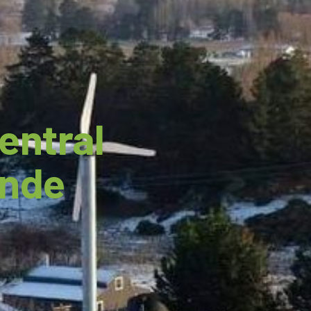
Central
ande