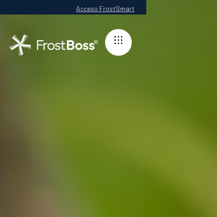
Acceso FrostSmart