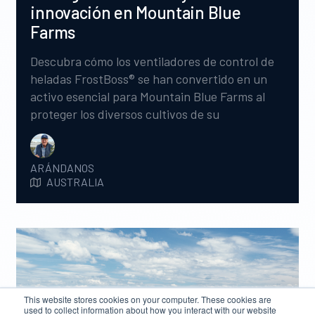
innovación en Mountain Blue
Farms
Descubra cómo los ventiladores de control de
heladas FrostBoss® se han convertido en un
activo esencial para Mountain Blue Farms al
proteger los diversos cultivos de su
explotación agrícola River Run de los daños
provocados por las heladas.
ARÁNDANOS
AUSTRALIA
This website stores cookies on your computer. These cookies are
used to collect information about how you interact with our website