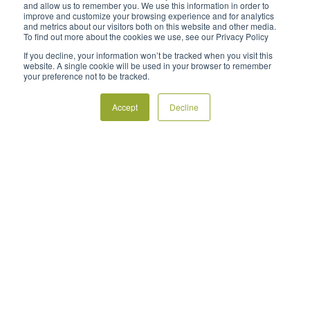
and allow us to remember you. We use this information in order to
improve and customize your browsing experience and for analytics
and metrics about our visitors both on this website and other media.
To find out more about the cookies we use, see our Privacy Policy
If you decline, your information won’t be tracked when you visit this
website. A single cookie will be used in your browser to remember
your preference not to be tracked.
Accept
Decline
Testimonios
May 17, 2024
Huerto frutal Springhill de
Craigmore Sustainables
Craigmore Sustainables no experimenta
ningún daño por heladas en los cultivos de su
huerto frutal Springhill gracias a la colocación