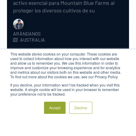
activo esencial para Mountain Blue Farms al
proteger los diversos cultivos de su
explotación agrícola River Run de los daños
provocados por las heladas.
ARÁNDANOS
AUSTRALIA
This website stores cookies on your computer. These cookies are
used to collect information about how you interact with our website
and allow us to remember you. We use this information in order to
improve and customize your browsing experience and for analytics
and metrics about our visitors both on this website and other media.
To find out more about the cookies we use, see our Privacy Policy
If you decline, your information won’t be tracked when you visit this
website. A single cookie will be used in your browser to remember
your preference not to be tracked.
Accept
Decline