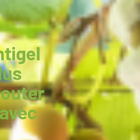
ntigel
lus
jouter
 avec