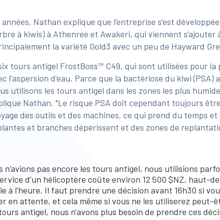
 années, Nathan explique que l’entreprise s’est développée
arbre à kiwis) à Athenree et Awakeri, qui viennent s’ajoute
 principalement la variété Gold3 avec un peu de Hayward Gr
ix tours antigel FrostBoss™ C49, qui sont utilisées pour la 
c l'aspersion d’eau. Parce que la bactériose du kiwi (PSA) 
us utilisons les tours antigel dans les zones les plus humide
plique Nathan. "Le risque PSA doit cependant toujours être
oyage des outils et des machines, ce qui prend du temps et 
lantes et branches dépérissent et des zones de replantati
 n’avions pas encore les tours antigel, nous utilisions parfo
service d’un hélicoptère coûte environ 12 500 $NZ, haut-de
aie à l'heure. Il faut prendre une décision avant 16h30 si vo
er en attente, et cela même si vous ne les utiliserez peut-
ours antigel, nous n'avons plus besoin de prendre ces décisio