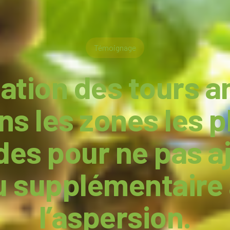
Témoignage
sation des tours a
ns les zones les p
es pour ne pas a
u supplémentaire
l’aspersion.