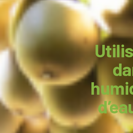
Utili
da
humid
d’ea