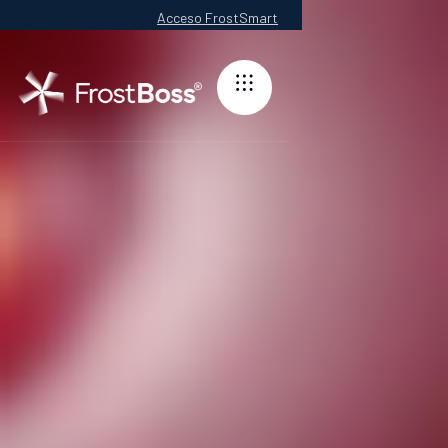
Acceso FrostSmart