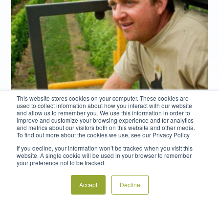
This website stores cookies on your computer. These cookies are
used to collect information about how you interact with our website
and allow us to remember you. We use this information in order to
improve and customize your browsing experience and for analytics
and metrics about our visitors both on this website and other media.
Testimonios
To find out more about the cookies we use, see our Privacy Policy
If you decline, your information won’t be tracked when you visit this
February 17, 2024
website. A single cookie will be used in your browser to remember
your preference not to be tracked.
FrostBoss® fue la alternativa que
nos permitió cumplir con la
Accept
Decline
normativa acústica municipal.
Wairau River Wines cultiva una gran variedad