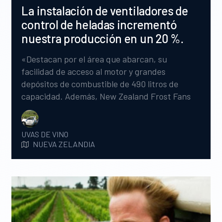
La instalación de ventiladores de
control de heladas incrementó
nuestra producción en un 20 %.
«Destacan por el área que abarcan, su
facilidad de acceso al motor y grandes
depósitos de combustible de 490 litros de
capacidad. Además, New Zealand Frost Fans
nos actualizó las antiguas aspas de aleación de
nuestra maquinaria actual con las aspas de
material compuesto FrostBoss® C39 (sistema
UVAS DE VINO
NUEVA ZELANDIA
de 3 aspas), que han resultado ser más
silenciosas y eficientes».