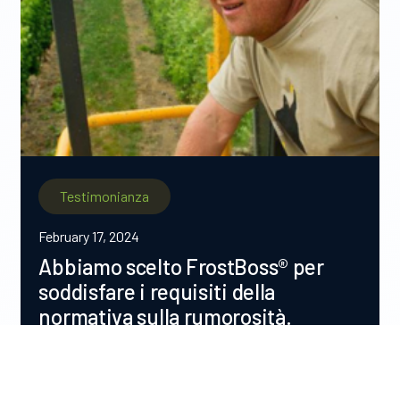
Testimonianza
February 17, 2024
Abbiamo scelto FrostBoss® per
soddisfare i requisiti della
normativa sulla rumorosità.
Wairau River Wines coltiva vari tipi di uva ed
esporta l'80% dei suoi vini. Prima di avere le
ventole antibrina, sono stati colpiti dal gelo e