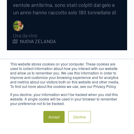
ventole antibrina, sono stati colpiti dal gelo e
un anno hanno raccolto solo 180 tonnellate di
uva da un appezzamento che solitamente ne
produce 2.000. “Le prime due ventole antibrina
sul nostro appezzamento più freddo di Wairau
Uva da vino
NUOVA ZELANDA
salvano il raccolto ogni anno”, afferma Hamish
Rose.
This website stores cookies on your computer. These cookies are
used to collect information about how you interact with our website
and allow us to remember you. We use this information in order to
improve and customize your browsing experience and for analytics
and metrics about our visitors both on this website and other media.
To find out more about the cookies we use, see our Privacy Policy
If you decline, your information won’t be tracked when you visit this
website. A single cookie will be used in your browser to remember
your preference not to be tracked.
Accept
Decline