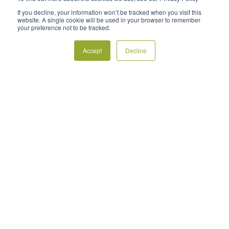
beaucoup de bruits, ce qui posait problème.
If you decline, your information won’t be tracked when you visit this
website. A single cookie will be used in your browser to remember
Cependant, les pales FrostBoss® sont très peu
your preference not to be tracked.
bruyantes, je n’ai donc aucun problème avec
les voisins. »
Cerises
Accept
Decline
CHILI